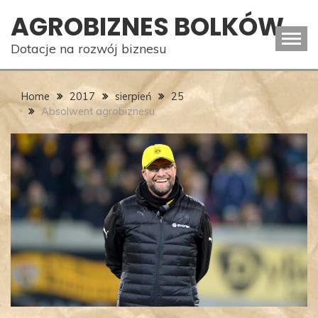
Skip
AGROBIZNES BOLKÓW
to
content
Dotacje na rozwój biznesu
Home
2017
sierpień
25
Absolwent agrobiznesu