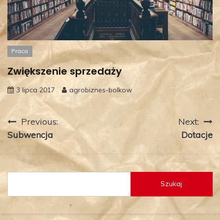
Praca
Zwiększenie sprzedaży
3 lipca 2017
agrobiznes-bolkow
Nawigacja
Previous:
Next:
Subwencja
Dotacje
wpisu
Szukaj