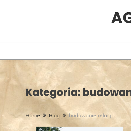
Skip
A
to
content
Kategoria:
budowani
Home
Blog
budowanie relacji