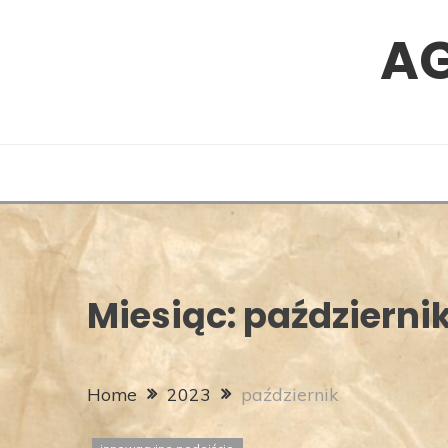
Skip
A
to
content
Miesiąc:
październi
Home
2023
październik