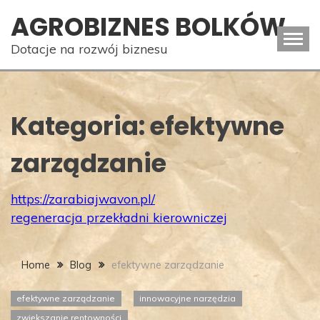
Skip
AGROBIZNES BOLKÓW
to
content
Dotacje na rozwój biznesu
Kategoria:
efektywne
zarządzanie
https://zarabiajwavon.pl/
regeneracja przekładni kierowniczej
Home
Blog
efektywne zarządzanie
efektywne zarządzanie
innowacyjne narzędzia
zwiększanie rentowności