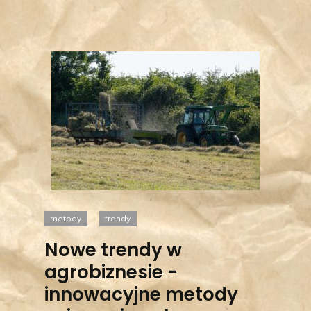
metody
trendy
Nowe trendy w
agrobiznesie -
innowacyjne metody