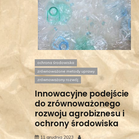
ochrona środowiska
zrównoważone metody uprawy
zrównoważony rozwój
Innowacyjne podejście
do zrównoważonego
rozwoju agrobiznesu i
ochrony środowiska
11 grudnia 2023