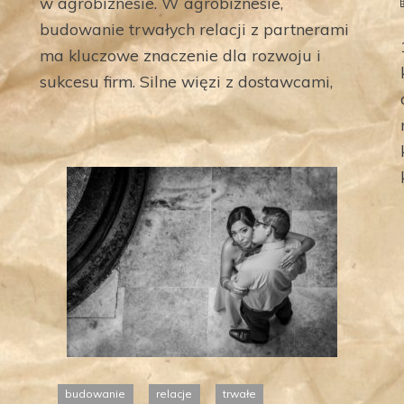
w agrobiznesie. W agrobiznesie,
budowanie trwałych relacji z partnerami
ma kluczowe znaczenie dla rozwoju i
sukcesu firm. Silne więzi z dostawcami,
budowanie
relacje
trwałe