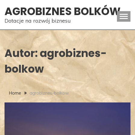
Skip
AGROBIZNES BOLKÓW
to
content
Dotacje na rozwój biznesu
Autor:
agrobiznes-
bolkow
Home
agrobiznes-bolkow