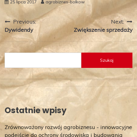
25 lipca 2017
agrobiznes-bolkow
Nawigacja
Previous:
Next:
Dywidendy
Zwiększenie sprzedaży
wpisu
Szukaj
Ostatnie wpisy
Zrównoważony rozwój agrobiznesu - innowacyjne
podejście do ochrony środowiska i budowania