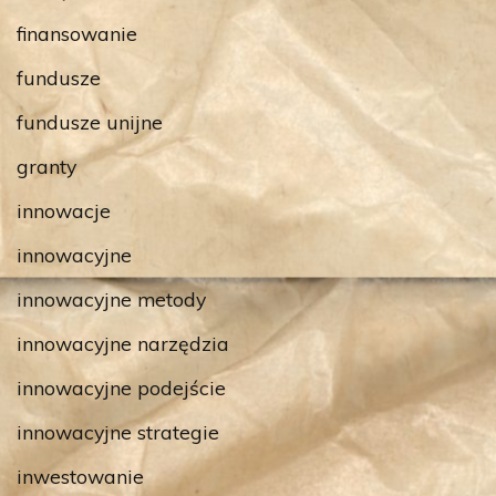
finansowanie
fundusze
fundusze unijne
granty
innowacje
innowacyjne
innowacyjne metody
innowacyjne narzędzia
innowacyjne podejście
innowacyjne strategie
inwestowanie