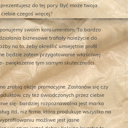
 prezentujesz do tej pory. Być może twoja
 ciebie czegoś więcej?
proponujemy swoim konsumentom. To bardzo
ziałania biznesowe trafiały należycie do
by na to, żeby określić umiejętnie profil
dne będzie zatem przygotowanie właściwej
zie- zwiększenie tym samym skuteczności
o zrobią akcje promocyjne. Zastanów się czy
duktów, czy też świadczonych przez ciebie
anie się- bardziej rozpoznawalna jest marka
g itd., niż firma, która produkuje wszystko na
 wyprofilowaniu możliwe jest jasne