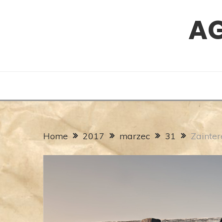
Skip
A
to
content
Home
2017
marzec
31
Zainter