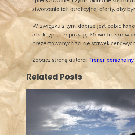
sprecyzowanie, czym dokładnie się trudni
stworzenie tak atrakcyjnej oferty, aby by
W związku z tym, dobrze jest pobić kon
atrakcyjną propozycję. Mowa tu zarówno o
prezentowanych za nie stawek cenowych
Zobacz stronę autora:
Trener personalny
Related Posts