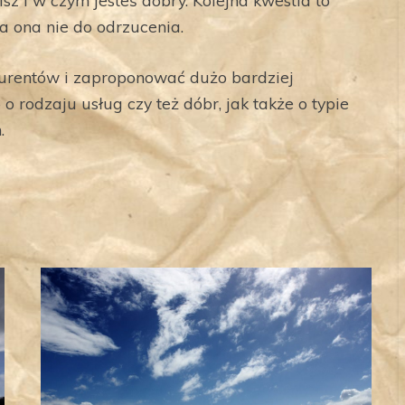
sz i w czym jesteś dobry. Kolejna kwestia to
ła ona nie do odrzucenia.
kurentów i zaproponować dużo bardziej
 rodzaju usług czy też dóbr, jak także o typie
.