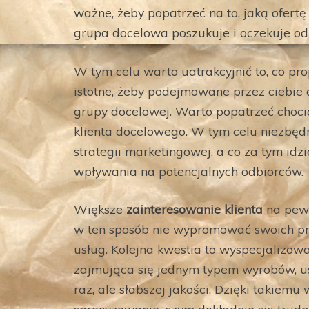
ważne, żeby popatrzeć na to, jaką ofertę
grupa docelowa poszukuje i oczekuje od
W tym celu warto uatrakcyjnić to, co 
istotne, żeby podejmowane przez ciebie d
grupy docelowej. Warto popatrzeć chociaż
klienta docelowego. W tym celu niezbę
strategii marketingowej, a co za tym id
wpływania na potencjalnych odbiorców.
Większe
zainteresowanie klienta
na pewn
w ten sposób nie wypromować swoich pro
usług. Kolejna kwestia to wyspecjalizow
zajmująca się jednym typem wyrobów, usłu
raz, ale słabszej jakości. Dzięki takiemu