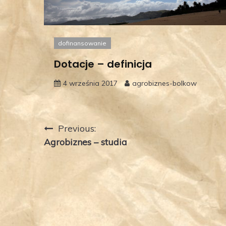
dofinansowanie
Dotacje – definicja
4 września 2017
agrobiznes-bolkow
Nawigacja
Previous:
Agrobiznes – studia
wpisu