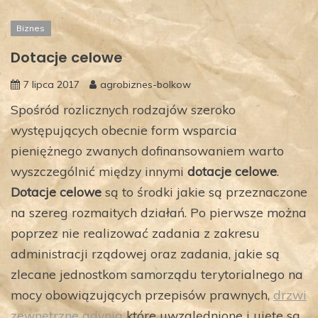
Biznes
Dotacje celowe
7 lipca 2017
agrobiznes-bolkow
Spośród rozlicznych rodzajów szeroko
występujących obecnie form wsparcia
pieniężnego zwanych dofinansowaniem warto
wyszczególnić między innymi
dotacje celowe
.
Dotacje celowe
są to środki jakie są przeznaczone
na szereg rozmaitych działań. Po pierwsze można
poprzez nie realizować zadania z zakresu
administracji rządowej oraz zadania, jakie są
zlecane jednostkom samorządu terytorialnego na
mocy obowiązujących przepisów prawnych,
drzwi
zewnętrzne gdynia
które uwzględnione i ujęte są