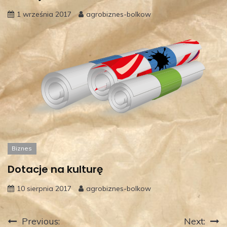
1 września 2017
agrobiznes-bolkow
Biznes
Dotacje na kulturę
10 sierpnia 2017
agrobiznes-bolkow
Nawigacja
Previous:
Next: