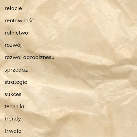
relacje
rentowność
rolnictwo
rozwój
rozwój agrobiznesu
sprzedaż
strategie
sukces
techniki
trendy
trwałe