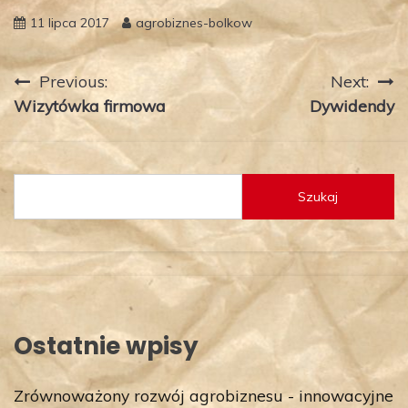
11 lipca 2017
agrobiznes-bolkow
Nawigacja
Previous:
Next:
Wizytówka firmowa
Dywidendy
wpisu
Szukaj
Ostatnie wpisy
Zrównoważony rozwój agrobiznesu - innowacyjne