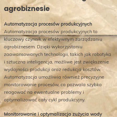
agrobiznesie
Automatyzacja procesów produkcyjnych
Automatyzacja procesów produkcyjnych to
kluczowy czynnik w efektywnym zarządzaniu
agrobiznesem. Dzięki wykorzystaniu
zaawansowanych technologii, takich jak robotyka
i sztuczna inteligencja, możliwe jest zwiększenie
wydajności produkcji oraz redukcja kosztów.
Automatyzacja umożliwia również precyzyjne
monitorowanie procesów, co pozwala szybko
reagować na ewentualne problemy i
optymalizować cały cykl produkcyjny.
Monitorowanie i optymalizacja zużycia wody