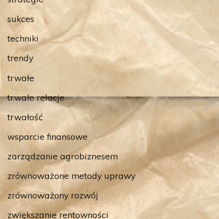
sukces
techniki
trendy
trwałe
trwałe relacje
trwałość
wsparcie finansowe
zarządzanie agrobiznesem
zrównoważone metody uprawy
zrównoważony rozwój
zwiększanie rentowności