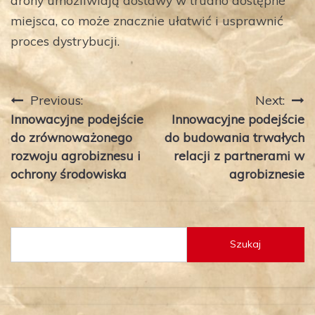
miejsca, co może znacznie ułatwić i usprawnić
proces dystrybucji.
Nawigacja
Previous:
Next:
Innowacyjne podejście
Innowacyjne podejście
wpisu
do zrównoważonego
do budowania trwałych
rozwoju agrobiznesu i
relacji z partnerami w
ochrony środowiska
agrobiznesie
Szukaj