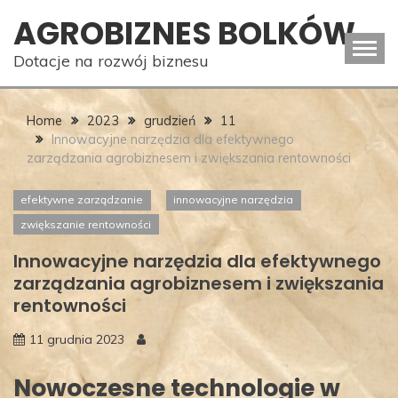
Skip
AGROBIZNES BOLKÓW
to
content
Dotacje na rozwój biznesu
Home
2023
grudzień
11
Innowacyjne narzędzia dla efektywnego
zarządzania agrobiznesem i zwiększania rentowności
efektywne zarządzanie
innowacyjne narzędzia
zwiększanie rentowności
Innowacyjne narzędzia dla efektywnego
zarządzania agrobiznesem i zwiększania
rentowności
11 grudnia 2023
Nowoczesne technologie w