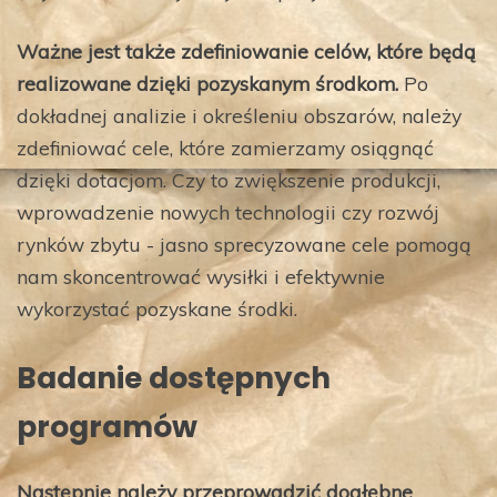
Ważne jest także zdefiniowanie celów, które będą
realizowane dzięki pozyskanym środkom.
Po
dokładnej analizie i określeniu obszarów, należy
zdefiniować cele, które zamierzamy osiągnąć
dzięki dotacjom. Czy to zwiększenie produkcji,
wprowadzenie nowych technologii czy rozwój
rynków zbytu - jasno sprecyzowane cele pomogą
nam skoncentrować wysiłki i efektywnie
wykorzystać pozyskane środki.
Badanie dostępnych
programów
Następnie należy przeprowadzić dogłębne