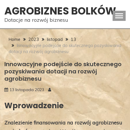
Skip
AGROBIZNES BOLKÓW
to
content
Dotacje na rozwój biznesu
Home
2023
listopad
13
Innowacyjne podejście do skutecznego pozyskiwania
dotacji na rozwój agrobiznesu
Innowacyjne podejście do skutecznego
pozyskiwania dotacji na rozwój
agrobiznesu
13 listopada 2023
Wprowadzenie
Znalezienie finansowania na rozwój agrobiznesu