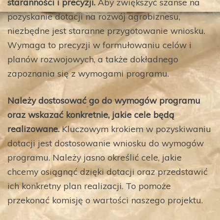
staranności i precyzji.
Aby zwiększyć szanse na
pozyskanie dotacji na rozwój agrobiznesu,
niezbędne jest staranne przygotowanie wniosku.
Wymaga to precyzji w formułowaniu celów i
planów rozwojowych, a także dokładnego
zapoznania się z wymogami programu.
Należy dostosować go do wymogów programu
oraz wskazać konkretnie, jakie cele będą
realizowane.
Kluczowym krokiem w pozyskiwaniu
dotacji jest dostosowanie wniosku do wymogów
programu. Należy jasno określić cele, jakie
chcemy osiągnąć dzięki dotacji oraz przedstawić
ich konkretny plan realizacji. To pomoże
przekonać komisję o wartości naszego projektu.