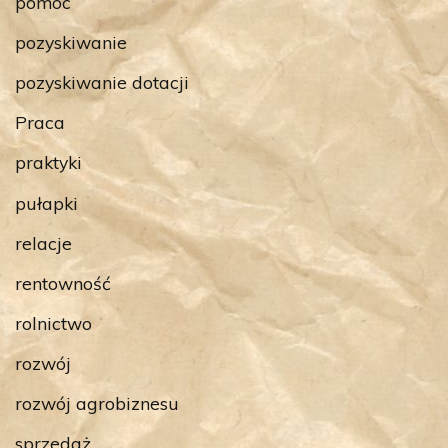
pomoc
pozyskiwanie
pozyskiwanie dotacji
Praca
praktyki
pułapki
relacje
rentowność
rolnictwo
rozwój
rozwój agrobiznesu
sprzedaż