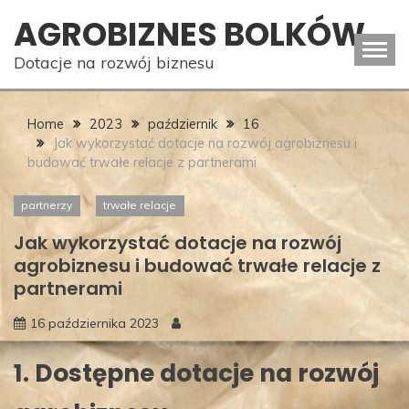
Skip
AGROBIZNES BOLKÓW
to
content
Dotacje na rozwój biznesu
Home
2023
październik
16
Jak wykorzystać dotacje na rozwój agrobiznesu i
budować trwałe relacje z partnerami
partnerzy
trwałe relacje
Jak wykorzystać dotacje na rozwój
agrobiznesu i budować trwałe relacje z
partnerami
16 października 2023
1. Dostępne dotacje na rozwój