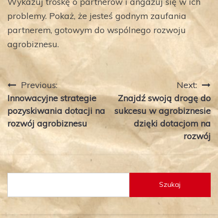
Wykazuj troskę o partnerów i angażuj się w ich
problemy. Pokaż, że jesteś godnym zaufania
partnerem, gotowym do wspólnego rozwoju
agrobiznesu.
Nawigacja
Previous:
Next:
Innowacyjne strategie
Znajdź swoją drogę do
wpisu
pozyskiwania dotacji na
sukcesu w agrobiznesie
rozwój agrobiznesu
dzięki dotacjom na
rozwój
Szukaj