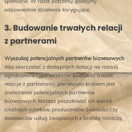
spełniane. W razie potrzeby, podejmij
odpowiednie działania korygujące.
3. Budowanie trwałych relacji
z partnerami
Wyszukaj potencjalnych partnerów biznesowych
Aby skorzystać z dostępnych dotacji na rozwój
agrobiznesu i jednocześnie budować trwałe
relacje z partnerami, pierwszym krokiem jest
znalezienie potencjalnych partnerów
biznesowych. Możesz poszukiwać ich wśród
lokalnych rolników, producentów żywności czy
dostawców usług związanych z branżą rolniczą.