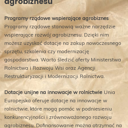
agrobiznesu
Programy rządowe wspierające agrobiznes
Programy rządowe stanowią ważne narzędzie
wspierające rozwój agrobiznesu. Dzięki nim
możesz uzyskać dotacje na zakup nowoczesnego
sprzętu, szkolenia czy modernizację
gospodarstwa. Warto śledzić oferty Ministerstwa
Rolnictwa i Rozwoju Wsi oraz Agencji
Restrukturyzacji i Modernizacji Rolnictwa.
Dotacje unijne na innowacje w rolnictwie
Unia
Europejska oferuje dotacje na innowacje w
rolnictwie, które mogą pomóc w podniesieniu
konkurencyjności i zrównoważonego rozwoju
agrobiznesu. Dofinansowanie można otrzymać na