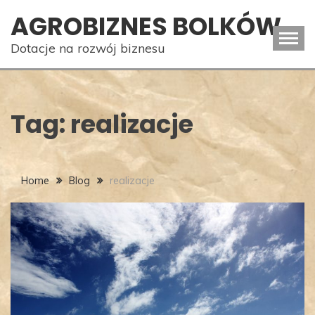
Skip
AGROBIZNES BOLKÓW
to
content
Dotacje na rozwój biznesu
Tag:
realizacje
Home
Blog
realizacje