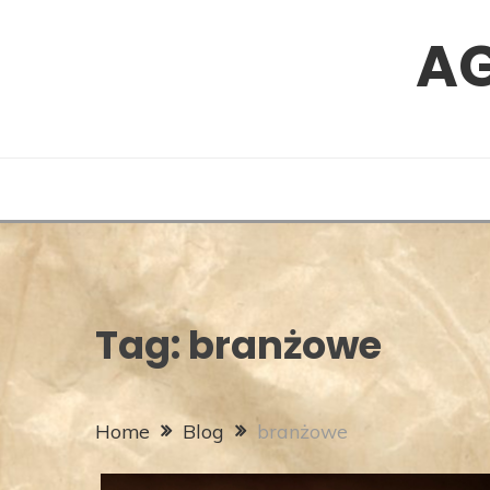
Skip
A
to
content
Tag:
branżowe
Home
Blog
branżowe